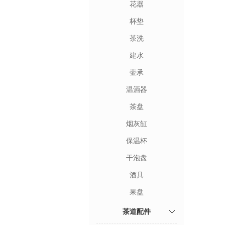
花器
杯垫
茶洗
建水
壶承
温酒器
茶盘
烟灰缸
保温杯
干泡盘
酒具
果盘
茶道配件