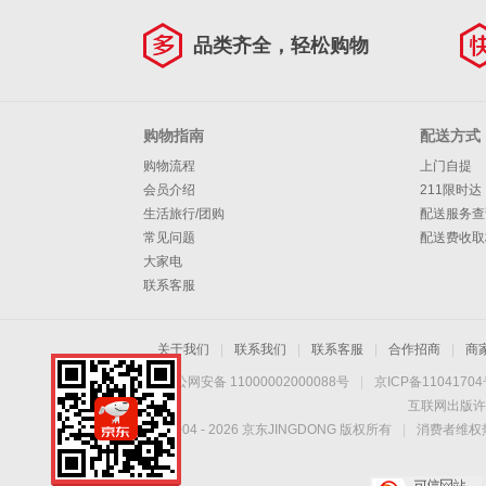
品类齐全，轻松购物
购物指南
配送方式
购物流程
上门自提
会员介绍
211限时达
生活旅行/团购
配送服务查
常见问题
配送费收取
大家电
联系客服
关于我们
|
联系我们
|
联系客服
|
合作招商
|
商
京公网安备 11000002000088号
|
京ICP备1104170
互联网出版许
Copyright © 2004 -
2026
京东JINGDONG 版权所有
|
消费者维权热