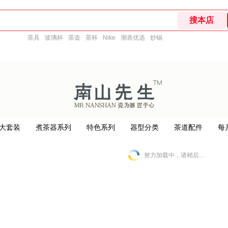
茶具
玻璃杯
茶壶
茶杯
Nike
潮表优选
炒锅
大套装
煮茶器系列
特色系列
器型分类
茶道配件
每
努力加载中，请稍后...