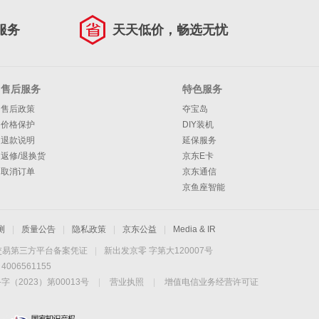
服务
天天低价，畅选无忧
售后服务
特色服务
售后政策
夺宝岛
价格保护
DIY装机
退款说明
延保服务
返修/退换货
京东E卡
取消订单
京东通信
京鱼座智能
测
|
质量公告
|
隐私政策
|
京东公益
|
Media & IR
交易第三方平台备案凭证
|
新出发京零 字第大120007号
06561155
2023）第00013号
|
营业执照
|
增值电信业务经营许可证