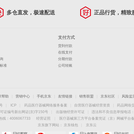
多仓直发，极速配送
正品行货，精致
支付方式
货到付款
在线支付
询
分期付款
标准
公司转账
家帮助
|
营销中心
|
手机京东
|
友情链接
|
销售联盟
|
京东社区
|
风险监
4号
|
ICP
|
药品医疗器械网络服务备案
|
自营医疗器械经营资质
|
药品网络
可证编号新出网证(京)字150号
|
出版物经营许可证
|
违法和不良信息举报电话：40
线：4006067733
经营证照
|
医疗器械第三方平台备案凭证（京）网械平台备字（
京东旗下网站：
京东钱包
|
京东云