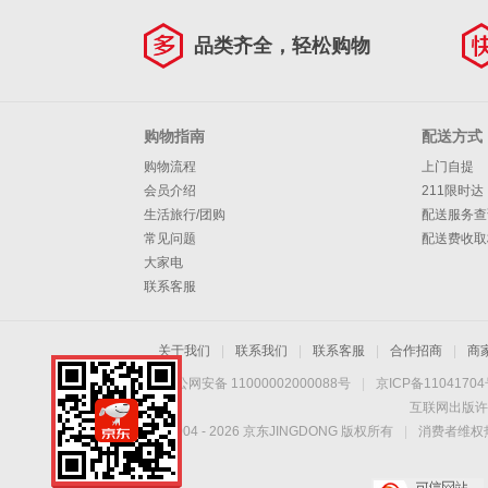
品类齐全，轻松购物
购物指南
配送方式
购物流程
上门自提
会员介绍
211限时达
生活旅行/团购
配送服务查
常见问题
配送费收取
大家电
联系客服
关于我们
|
联系我们
|
联系客服
|
合作招商
|
商
京公网安备 11000002000088号
|
京ICP备1104170
互联网出版许
Copyright © 2004 -
2026
京东JINGDONG 版权所有
|
消费者维权热
手机扫一扫，劲爆优