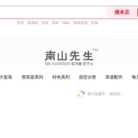
茶具
玻璃杯
茶壶
茶杯
Nike
潮表优选
炒锅
大套装
煮茶器系列
特色系列
器型分类
茶道配件
每
努力加载中，请稍后...