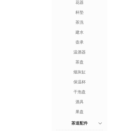
花器
杯垫
茶洗
建水
壶承
温酒器
茶盘
烟灰缸
保温杯
干泡盘
酒具
果盘
茶道配件