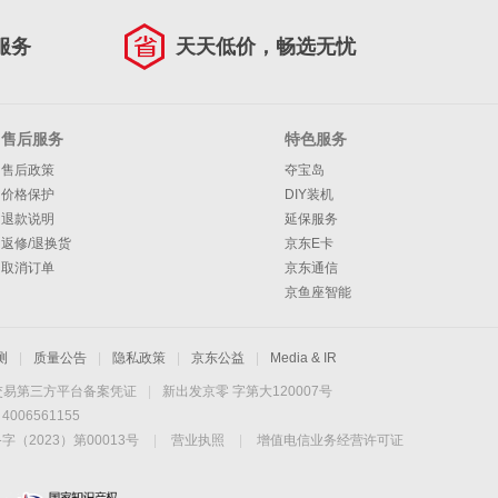
服务
天天低价，畅选无忧
售后服务
特色服务
售后政策
夺宝岛
价格保护
DIY装机
退款说明
延保服务
返修/退换货
京东E卡
取消订单
京东通信
京鱼座智能
测
|
质量公告
|
隐私政策
|
京东公益
|
Media & IR
交易第三方平台备案凭证
|
新出发京零 字第大120007号
06561155
2023）第00013号
|
营业执照
|
增值电信业务经营许可证