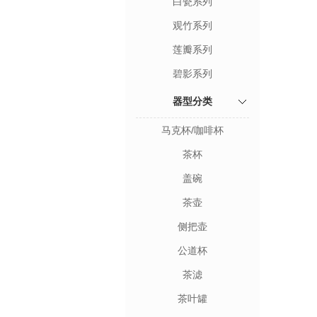
白瓷系列
观竹系列
莲瓣系列
碧影系列
器型分类
马克杯/咖啡杯
茶杯
盖碗
茶壶
侧把壶
公道杯
茶滤
茶叶罐