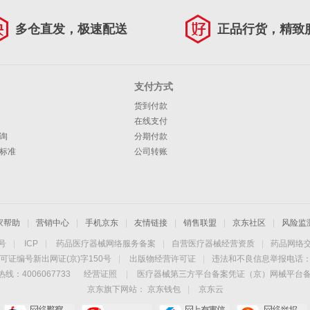
多仓直发，极速配送
正品行货，精致
支付方式
货到付款
在线支付
询
分期付款
标准
公司转账
家帮助
|
营销中心
|
手机京东
|
友情链接
|
销售联盟
|
京东社区
|
风险监
4号
|
ICP
|
药品医疗器械网络服务备案
|
自营医疗器械经营资质
|
药品网络
可证编号新出网证(京)字150号
|
出版物经营许可证
|
违法和不良信息举报电话：40
线：4006067733
经营证照
|
医疗器械第三方平台备案凭证（京）网械平台备字（
京东旗下网站：
京东钱包
|
京东云