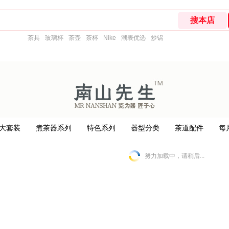
茶具
玻璃杯
茶壶
茶杯
Nike
潮表优选
炒锅
大套装
煮茶器系列
特色系列
器型分类
茶道配件
每
努力加载中，请稍后...