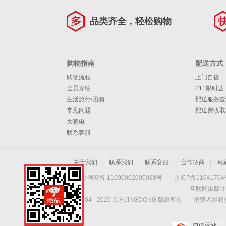
品类齐全，轻松购物
购物指南
配送方式
购物流程
上门自提
会员介绍
211限时达
生活旅行/团购
配送服务查
常见问题
配送费收取
大家电
联系客服
关于我们
|
联系我们
|
联系客服
|
合作招商
|
商
京公网安备 11000002000088号
|
京ICP备1104170
互联网出版许
Copyright © 2004 -
2026
京东JINGDONG 版权所有
|
消费者维权热
手机扫一扫，劲爆优