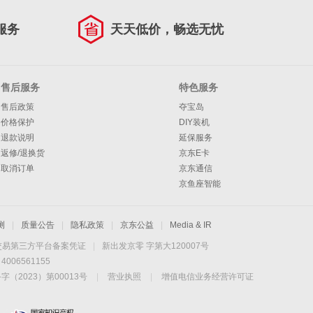
服务
天天低价，畅选无忧
售后服务
特色服务
售后政策
夺宝岛
价格保护
DIY装机
退款说明
延保服务
返修/退换货
京东E卡
取消订单
京东通信
京鱼座智能
测
|
质量公告
|
隐私政策
|
京东公益
|
Media & IR
交易第三方平台备案凭证
|
新出发京零 字第大120007号
06561155
2023）第00013号
|
营业执照
|
增值电信业务经营许可证