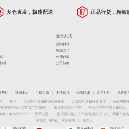
多仓直发，极速配送
正品行货，精致
支付方式
货到付款
在线支付
询
分期付款
标准
公司转账
家帮助
|
营销中心
|
手机京东
|
友情链接
|
销售联盟
|
京东社区
|
风险监
4号
|
ICP
|
药品医疗器械网络服务备案
|
自营医疗器械经营资质
|
药品网络
可证编号新出网证(京)字150号
|
出版物经营许可证
|
违法和不良信息举报电话：40
线：4006067733
经营证照
|
医疗器械第三方平台备案凭证（京）网械平台备字（
京东旗下网站：
京东钱包
|
京东云