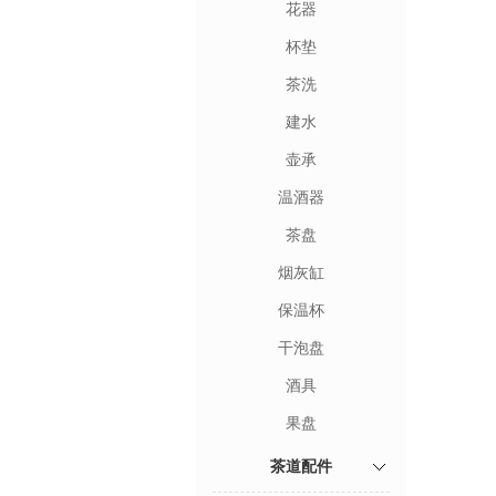
花器
杯垫
茶洗
建水
壶承
温酒器
茶盘
烟灰缸
保温杯
干泡盘
酒具
果盘
茶道配件