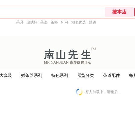
茶具
玻璃杯
茶壶
茶杯
Nike
潮表优选
炒锅
大套装
煮茶器系列
特色系列
器型分类
茶道配件
每
努力加载中，请稍后...