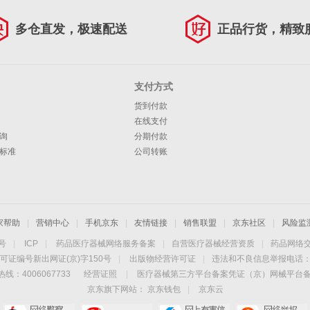
多仓直发，极速配送
正品行货，精致
支付方式
货到付款
在线支付
询
分期付款
标准
公司转账
家帮助
|
营销中心
|
手机京东
|
友情链接
|
销售联盟
|
京东社区
|
风险监
4号
|
ICP
|
药品医疗器械网络服务备案
|
自营医疗器械经营资质
|
药品网络
可证编号新出网证(京)字150号
|
出版物经营许可证
|
违法和不良信息举报电话：40
线：4006067733
经营证照
|
医疗器械第三方平台备案凭证（京）网械平台备字（
京东旗下网站：
京东钱包
|
京东云