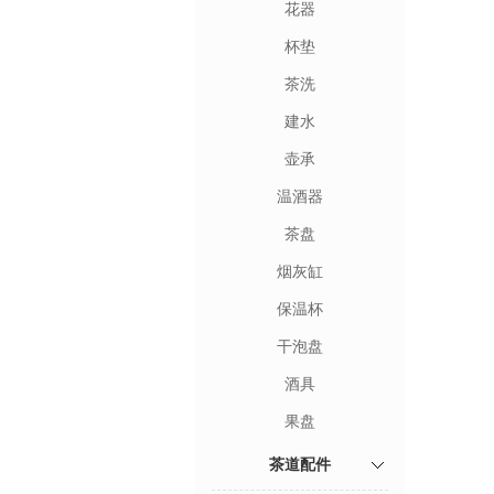
花器
杯垫
茶洗
建水
壶承
温酒器
茶盘
烟灰缸
保温杯
干泡盘
酒具
果盘
茶道配件