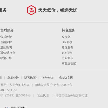
服务
天天低价，畅选无忧
售后服务
特色服务
售后政策
夺宝岛
价格保护
DIY装机
退款说明
延保服务
返修/退换货
京东E卡
取消订单
京东通信
京鱼座智能
测
|
质量公告
|
隐私政策
|
京东公益
|
Media & IR
交易第三方平台备案凭证
|
新出发京零 字第大120007号
06561155
2023）第00013号
|
营业执照
|
增值电信业务经营许可证