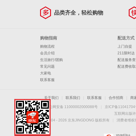
品类齐全，轻松购物
购物指南
配送方式
购物流程
上门自提
会员介绍
211限时达
生活旅行/团购
配送服务查
常见问题
配送费收取
大家电
联系客服
关于我们
|
联系我们
|
联系客服
|
合作招商
|
商
京公网安备 11000002000088号
|
京ICP备1104170
互联网出版许
Copyright © 2004 -
2026
京东JINGDONG 版权所有
|
消费者维权热