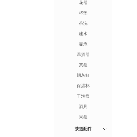
花器
杯垫
茶洗
建水
壶承
温酒器
茶盘
烟灰缸
保温杯
干泡盘
酒具
果盘
茶道配件