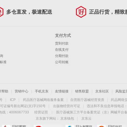
多仓直发，极速配送
正品行货，精致
支付方式
货到付款
在线支付
询
分期付款
标准
公司转账
家帮助
|
营销中心
|
手机京东
|
友情链接
|
销售联盟
|
京东社区
|
风险监
4号
|
ICP
|
药品医疗器械网络服务备案
|
自营医疗器械经营资质
|
药品网络
可证编号新出网证(京)字150号
|
出版物经营许可证
|
违法和不良信息举报电话：40
线：4006067733
经营证照
|
医疗器械第三方平台备案凭证（京）网械平台备字（
京东旗下网站：
京东钱包
|
京东云