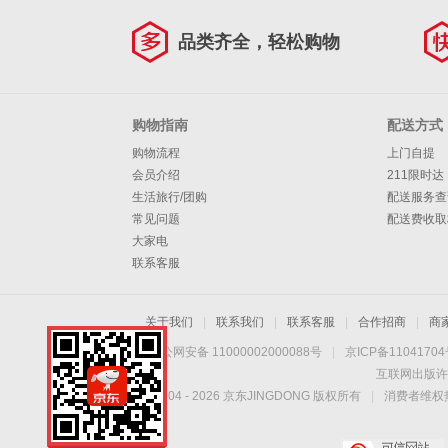
品类齐全，轻松购物
购物指南
配送方式
购物流程
上门自提
会员介绍
211限时达
生活旅行/团购
配送服务查
常见问题
配送费收取
大家电
联系客服
关于我们
|
联系我们
|
联系客服
|
合作招商
|
商
京公网安备 11000002000088号
|
京ICP备1104170
互联网出版许
Copyright © 2004 -
2026
京东JINGDONG 版权所有
|
消费者维权热
手机扫一扫，劲爆优