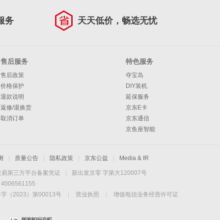
服务
天天低价，畅选无忧
售后服务
特色服务
售后政策
夺宝岛
价格保护
DIY装机
退款说明
延保服务
返修/退换货
京东E卡
取消订单
京东通信
京鱼座智能
测
|
质量公告
|
隐私政策
|
京东公益
|
Media & IR
交易第三方平台备案凭证
|
新出发京零 字第大120007号
06561155
2023）第00013号
|
营业执照
|
增值电信业务经营许可证