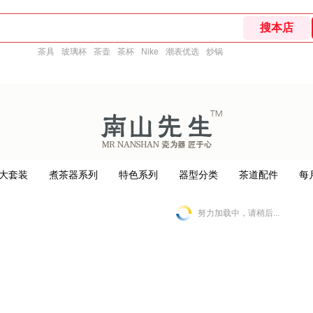
茶具
玻璃杯
茶壶
茶杯
Nike
潮表优选
炒锅
大套装
煮茶器系列
特色系列
器型分类
茶道配件
每
努力加载中，请稍后...